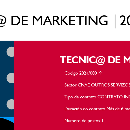
@ DE MARKETING
|
2
TECNIC@ DE 
Código 2024/00019
Sector CNAE OUTROS SERVIZO
Tipo de contrato CONTRATO I
Duración do contrato Más de 6 m
Número de postos 1