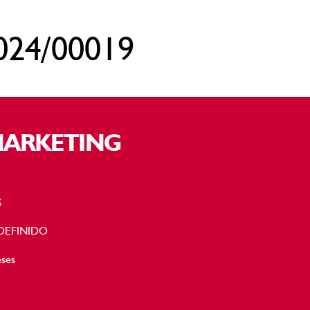
024/00019
MARKETING
S
NDEFINIDO
eses